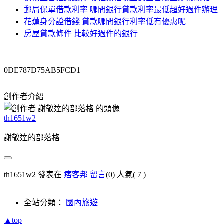
郵局保單借款利率 哪間銀行貸款利率最低超好過件辦理
花蓮身分證借錢 貸款哪間銀行利率低有優惠呢
房屋貸款條件 比較好過件的銀行
0DE787D75AB5FCD1
創作者介紹
th1651w2
謝敬達的部落格
th1651w2 發表在
痞客邦
留言
(0)
人氣(
7
)
全站分類：
國內旅遊
▲top