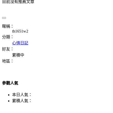
目前沒有推薦文章
暱稱：
th1651w2
分類：
心情日記
好友：
累積中
地區：
參觀人氣
本日人氣：
累積人氣：