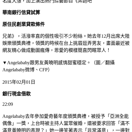
名度大漲，加上演出熱門綜藝節目《奔跑吧
華南銀行信貸試算
原住民創業貸款條件
兄弟》，活潑率直的個性吸引不少粉絲。她去年12月出席大陸
娛樂頒獎典禮，領獎的時候在台上挑眉逗弄男友，畫面最近被
網友精心做成動圖瘋傳，恩愛的模樣簡直閃瞎眾人！
▼Angelababy跟男友黃曉明感情甜蜜穩定。（圖／翻攝
Angelababy微博、CFP）
2015年02月01日
銀行現金借款
22:09
Angelababy去年參加愛奇藝年度頒獎典禮，被授予「亞洲全能
偶像」一獎，上台時被主持人當眾催婚，還被要求回答「滿不
滿意黃曉明的表現？」她一邊笑著表示「非常滿意」，一邊對