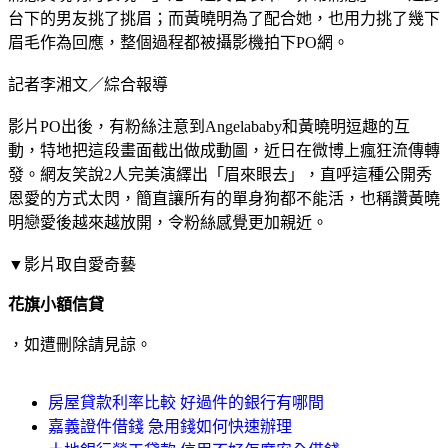
台下的男友挑了挑眉；而黃曉明為了配合她，也用力挑了幾下
眉毛作為回應，整個過程都被攝影機拍下PO網。
記者李湘文／綜合報導
影片PO出後，有粉絲注意到Angelababy和黃曉明逗趣的互
動，特地把這段畫面截出做成動圖，近日在微博上瘋狂流傳轉
發。網友笑說2人完美演繹出「眉來眼去」，直呼這種公開秀
恩愛的方式太閃，簡直讓所有的單身狗都不能活，也稱讚黃曉
明戀愛後越來越放開，令粉絲感覺更加親近。
▼影片取自愛奇藝
花旗小額信貸
，如遭刪除請見諒。
房屋貸款利率比較 好過件的銀行有哪間
嘉義證件借錢 急用錢如何快速辦理