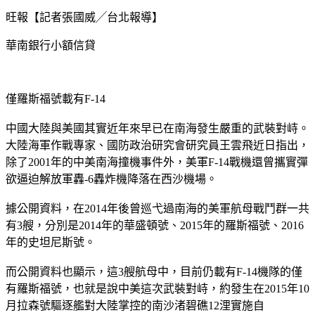
旺報【記者張國威╱台北報導】
華南銀行小額信貸
僅羅斯福號載有F-14
中國大陸與美國其實近年來早已在南海發生嚴重的武裝對峙。
大陸海軍作戰專家、國防政治研究會研究員王雲飛近日指出，
除了2001年的中美南海撞機事件外，美軍F-14戰機還曾攜實彈
欲逼迫解放軍轟-6轟炸機降落在西沙機場。
據公開資料，在2014年後曾巡弋過南海的美軍航母戰鬥群一共
有3艘，分別是2014年的華盛頓號、2015年的羅斯福號、2016
年的史坦尼斯號。
而公開資料也顯示，這3艘航母中，目前仍載有F-14機隊的僅
有羅斯福號，也就是說中美這次武裝對峙，約發生在2015年10
月拉森號驅逐艦對大陸掌控的南沙渚碧礁12浬實施自