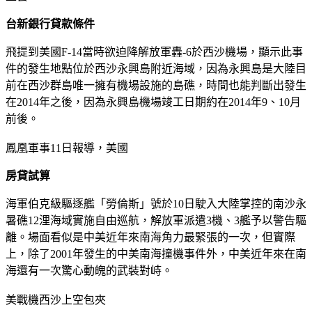
台新銀行貸款條件
飛提到美國F-14當時欲迫降解放軍轟-6於西沙機場，顯示此事
件的發生地點位於西沙永興島附近海域，因為永興島是大陸目
前在西沙群島唯一擁有機場設施的島礁，時間也能判斷出發生
在2014年之後，因為永興島機場竣工日期約在2014年9、10月
前後。
鳳凰軍事11日報導，美國
房貸試算
海軍伯克級驅逐艦「勞倫斯」號於10日駛入大陸掌控的南沙永
暑礁12浬海域實施自由巡航，解放軍派遣3機、3艦予以警告驅
離。場面看似是中美近年來南海角力最緊張的一次，但實際
上，除了2001年發生的中美南海撞機事件外，中美近年來在南
海還有一次驚心動魄的武裝對峙。
美戰機西沙上空包夾