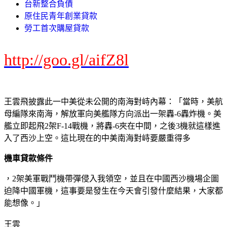
台新整合負債
原住民青年創業貸款
勞工首次購屋貸款
http://goo.gl/aifZ8l
王雲飛披露此一中美從未公開的南海對峙內幕：「當時，美航
母編隊來南海，解放軍向美艦隊方向派出一架轟-6轟炸機。美
艦立即起飛2架F-14戰機，將轟-6夾在中間，之後3機就這樣進
入了西沙上空。這比現在的中美南海對峙要嚴重得多
機車貸款條件
，2架美軍戰鬥機帶彈侵入我領空，並且在中國西沙機場企圖
迫降中國軍機，這事要是發生在今天會引發什麼結果，大家都
能想像。」
王雲