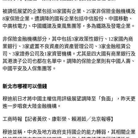
被調低展望的企業包括38家國有企業、25家非保險金融機構及
8家保險企業。遭調降的國有企業包括中信股份、中國移動、
中廣核電力、中國鐵建及東風集團等，多為鐵路及發電企業。
非保險金融機構部分，其中包括3家政策性銀行、12家國內商
業銀行、3家處置不良資產的資產管理公司、3家金融租賃公
司、3家證券公司及1家資管機構。尤其是四大國有商業銀行及
其港澳子公司也都在名單中。調降的保險企業則有中國人壽、
中國平安及人保集團等。
新北市哪裡可以借錢
穆迪前日才將中國主權信用評級展望調降至「負面」，昨天更
進一步唱衰大陸金融機構。
工商時報【記者黃欣、康彰榮、賴湘茹╱北京報導】
穆迪並稱，中央及地方政府支持國企的能力轉弱，其相關企業