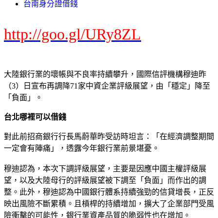
台南身分證借錢
http://goo.gl/URy8ZL
大陸銀行業的壞帳與不良率持續攀升，國際信評機構穆迪昨
（3）日宣布再調降71家中資企業評級展望，由「穩定」降至
「負面」。
台北哪裡可以借錢
對此前招商銀行行長馬蔚華昨受訪時坦言：「在經濟調整期間
一定會有陣痛」，透露今年銀行業前景堪憂。
穆迪認為，本次下調評級展望，主要是因應中國主權評級展
望，以及大陸母行的評級展望被下調至「負面」而作出的調
整。此外，穆迪認為中國銀行體系持續強勁的信貸增長，正反
映出風險不斷累積。且槓桿的持續增加，擴大了企業部門受風
險衝擊的可能性，銀行業資產品質的脆弱性也在增加。