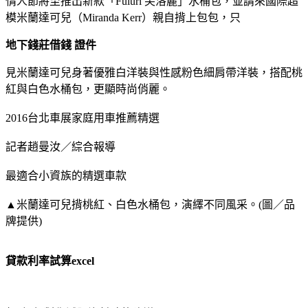
情人節將至推出新款「Fuluri 芙洛麗」水桶包，並請來國際超
模米蘭達可兒（Miranda Kerr）親自揹上包包，只
地下錢莊借錢 證件
見米蘭達可兒身著優雅白洋裝與性感粉色細肩帶洋裝，搭配桃
紅與白色水桶包，更顯時尚俏麗。
2016台北車展家庭用車推薦精選
記者趙曼汝／綜合報導
最適合小資族的精選車款
▲米蘭達可兒揹桃紅、白色水桶包，演繹不同風采。(圖／品
牌提供)
貸款利率試算excel