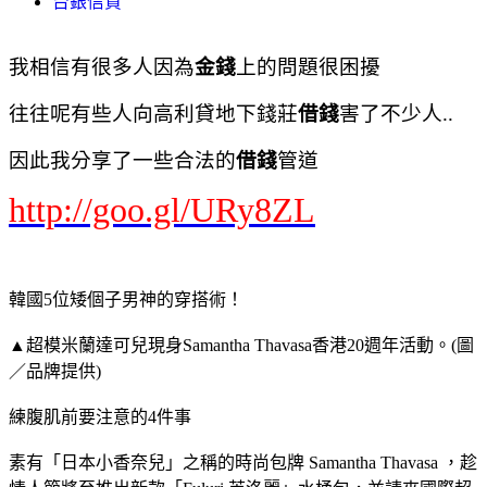
台銀信貸
我相信有很多人因為
金錢
上的問題很困擾
往往呢有些人向高利貸地下錢莊
借錢
害了不少人..
因此我分享了一些合法的
借錢
管道
http://goo.gl/URy8ZL
韓國5位矮個子男神的穿搭術！
▲超模米蘭達可兒現身Samantha Thavasa香港20週年活動。(圖
／品牌提供)
練腹肌前要注意的4件事
素有「日本小香奈兒」之稱的時尚包牌 Samantha Thavasa ，趁