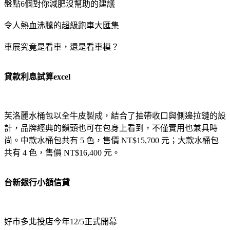
盤點6個對你減肥沒幫助的建議
令人熱血沸騰的超級跑車大匯集
車展究竟是看車，還是看車模？
貸款利息試算excel
芙洛麗水桶包以全牛皮製成，結合了抽帶收口與側邊拉鏈的設
計，品牌經典的鎖頭也可在包身上看到，不僅實用也兼具時
尚。中款水桶包共有 5 色，售價 NT$15,700 元；大款水桶包
共有 4 色，售價 NT$16,400 元。
台新銀行小額信貸
好市多北投店今年12/5正式開幕