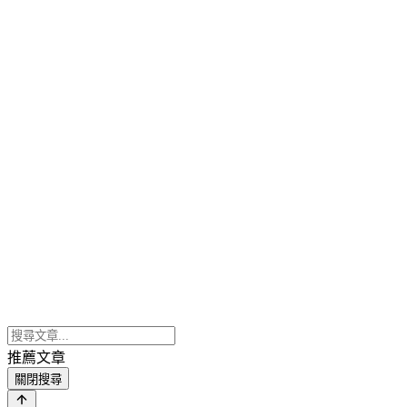
推薦文章
關閉搜尋