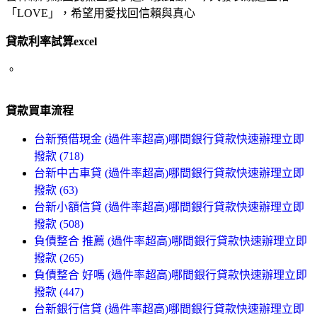
「LOVE」，希望用愛找回信賴與真心
貸款利率試算excel
。
貸款買車流程
台新預借現金 (過件率超高)哪間銀行貸款快速辦理立即
撥款 (718)
台新中古車貸 (過件率超高)哪間銀行貸款快速辦理立即
撥款 (63)
台新小額信貸 (過件率超高)哪間銀行貸款快速辦理立即
撥款 (508)
負債整合 推薦 (過件率超高)哪間銀行貸款快速辦理立即
撥款 (265)
負債整合 好嗎 (過件率超高)哪間銀行貸款快速辦理立即
撥款 (447)
台新銀行信貸 (過件率超高)哪間銀行貸款快速辦理立即