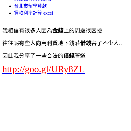
台北市留學貸款
貸款利率計算 excel
我相信有很多人因為
金錢
上的問題很困擾
往往呢有些人向高利貸地下錢莊
借錢
害了不少人..
因此我分享了一些合法的
借錢
管道
http://goo.gl/URy8ZL
負債協商
債務協商
負債整合
負債整合 推薦
負債整合 好嗎
負債整合 前置協商
負債整合條件
負債整合條件